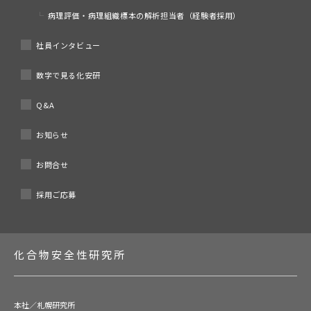
病理評価・病理組織標本の解析担当者（経験者採用）
社員インタビュー
数字で見る化安研
Q&A
お知らせ
お問合せ
採用ご応募
化合物安全性研究所
本社／札幌研究所